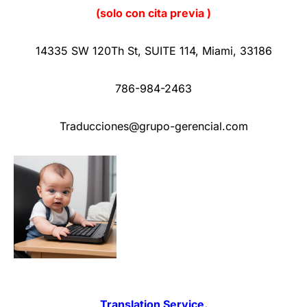
(solo con cita previa )
14335 SW 120Th St
,
SUITE 114
,
Miami
,
33186
786-984-2463
Traducciones@grupo-gerencial.com
Translation Service.