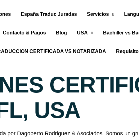
iones
España Traduc Juradas
Servicios
Langu
Contacto & Pagos
Blog
USA
Bachiller vs Ba
RADUCCION CERTIFICADA VS NOTARIZADA
Requisit
NES CERTIF
FL, USA
a por Dagoberto Rodriguez & Asociados. Somos un grup