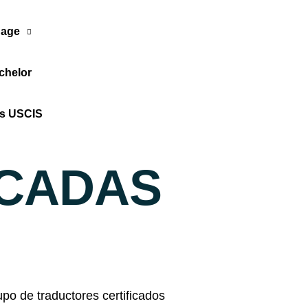
age
chelor
Translate Now
os USCIS
ICADAS
o de traductores certificados