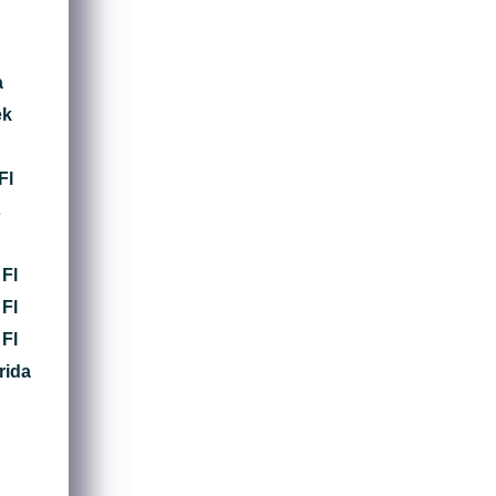
a
ek
Fl
s
 Fl
 Fl
 Fl
rida