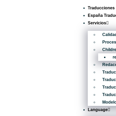
Traducciones
España Tradu
Servicios
Calida
Proce
Childr
r
Redacc
Traduc
Traduc
Traduc
Traduc
Modelo 
Language