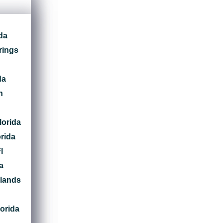
da
rings
da
h
lorida
rida
l
a
slands
lorida