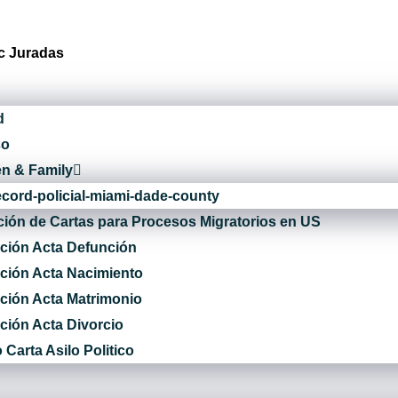
c Juradas
d
so
en & Family
ecord-policial-miami-dade-county
ión de Cartas para Procesos Migratorios en US
ción Acta Defunción
ción Acta Nacimiento
ción Acta Matrimonio
ción Acta Divorcio
Carta Asilo Politico