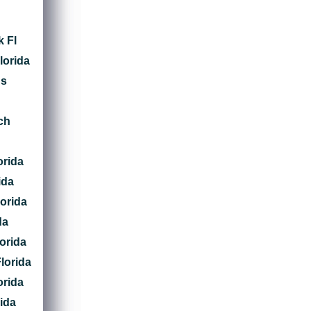
k Fl
lorida
gs
ch
orida
ida
lorida
da
orida
lorida
orida
ida